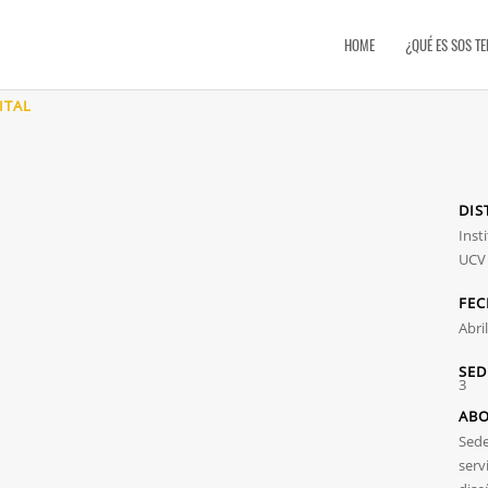
HOME
¿QUÉ ES SOS T
ITAL
DIS
Inst
UCV
FEC
Abri
SED
3
AB
Sede
serv