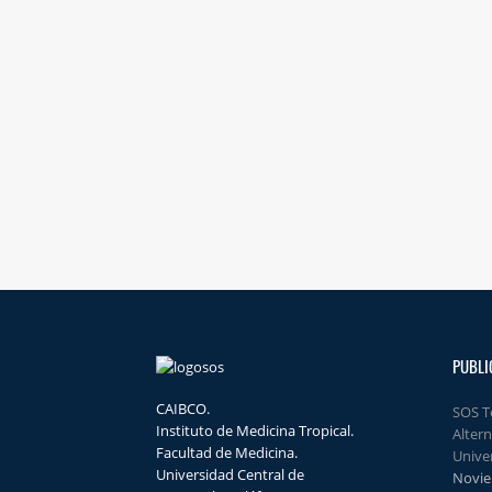
PUBLI
CAIBCO.
SOS T
Instituto de Medicina Tropical.
Alter
Facultad de Medicina.
Unive
Universidad Central de
Novie