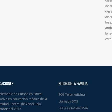
dise
de t
desa
dise
los 
ambu
la r
esta
CACIONES
SITIOS DE LA FAMILIA
elemedicina Cursos en Línea.
SOS Telemedicina
nativa en educación médica de la
Llamada SOS
rsidad Central de Venezuela
SOS Cursos en línea
mbre del 2017